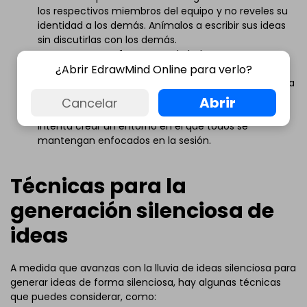
los respectivos miembros del equipo y no reveles su
identidad a los demás. Anímalos a escribir sus ideas
sin discutirlas con los demás.
Mantener el enfoque
: Puede haber momentos en
los que los participantes se desvíen, y como es una
¿Abrir EdrawMind Online para verlo?
sesión de lluvia de ideas silenciosa, identificarlos sería
un poco difícil a menos que no hayas utilizado los
Abrir
Cancelar
códigos de color de EdrawMind. En otros casos,
intenta crear un entorno en el que todos se
mantengan enfocados en la sesión.
Técnicas para la
generación silenciosa de
ideas
A medida que avanzas con la lluvia de ideas silenciosa para
generar ideas de forma silenciosa, hay algunas técnicas
que puedes considerar, como: