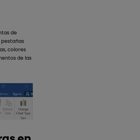
ntas de
s pestañas
as, colores
ementos de las
ras en