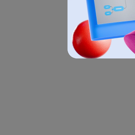
2.
Elige el ti