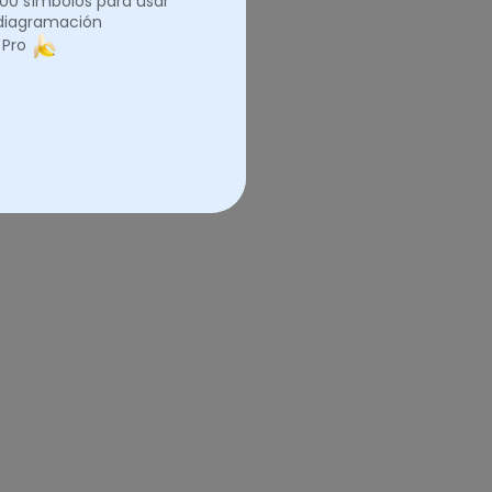
.000 símbolos para usar
 diagramación
 Pro