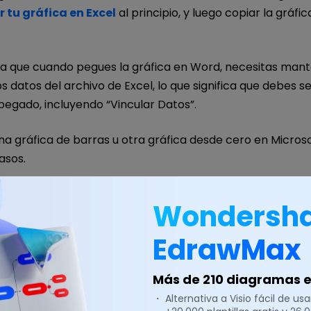
r tu gráfica en Excel
al principio, y luego copiar la gráfic
a que cuando pegues la gráfica en Word, necesitas mant
os datos del archivo de Excel, lo que significa que debes s
pegado, incluyendo “Vincular Datos”.
a gráfica de barras u otra gráfica desde cero en Microso
asos.
vo documento de Word y
selecciona
Gráfica para abrir.
Wondersh
EdrawMax
Más de 210 diagramas en
・ Alternativa a Visio fácil de usar