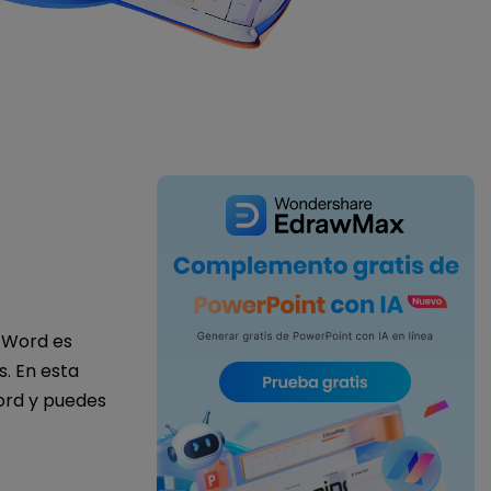
IA de EdrawMind
Creador de IA para
mapa mental.
t Word es
s. En esta
ord y puedes