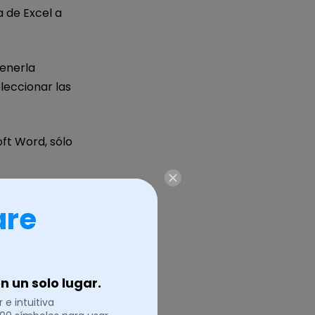
a de Excel a
enerla
eleccionar las
ft Word, sólo
are
 un solo lugar.
 e intuitiva