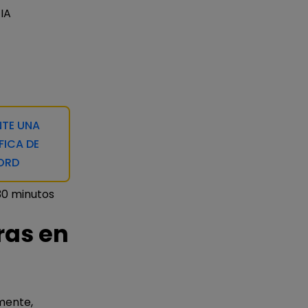
IA
TE UNA
FICA DE
ORD
30 minutos
ras en
rmente,