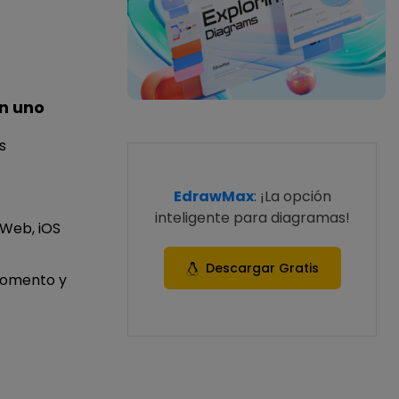
n uno
s
EdrawMax
: ¡La opción
inteligente para diagramas!
 Web, iOS
Descargar Gratis
momento y