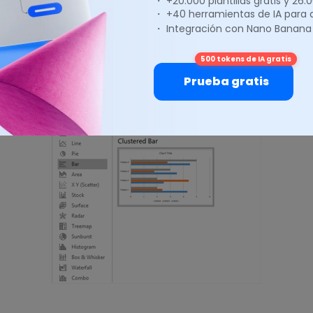
・ +20.000 plantillas gratis y 26
・ +40 herramientas de IA para
・ Integración con Nano Banana
po de gráfica deseada y su subtipo, y haz clic en
Aceptar
.
500 tokens de IA gratis
Prueba gratis