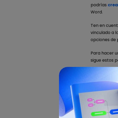
podrías
crea
Word.
Ten en cuent
vinculado a l
opciones de 
Para hacer un
sigue estos p
Abre un nue