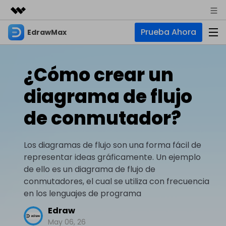
Prueba Ahora
EdrawMax
Productos destacados
Creatividad digital con AIGC
Empresas
Productos
Utilidades
¿Cómo crear un
Resumen
Quiénes somos
EdrawMax
Soluciones
diagrama de flujo
Soluciones
Software de diagramas integral
Para diagramas
Sala de prensa
de conmutador?
IA
Hot
Diagrama de flujo
Tienda
IA para diagramas
EdrawMax Online
Los diagramas de flujo son una forma fácil de
Recursos
Plano de planta
Nuevo
Hot
¿Necesitas la versión en línea? Haz clic aquí
representar ideas gráficamente. Un ejemplo
Diagrama de IA
Soporte
Blog
Diagrama P&ID
de ello es un diagrama de flujo de
EdrawMind
Soporte
Chat de IA
Nuevo
conmutadores, el cual se utiliza con frecuencia
Diagrama UML
Mapas mentales y lluvia de ideas
Artículos
en los lenguajes de programa
Diagrama de flujo de IA
Guía
Artículos sobre diagramas
Negocios
Para mapas mentales
Edraw
Descubre cómo aprovechar nuestras herramientas.
PowerPoint de IA
May 06, 26
Tendencia
Mapa mental
Para EdrawMax >
Para EdrawMind >