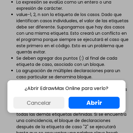
La expresión se evalúa como un entero o una
expresión de carácter.
value-1, 2, n son la etiqueta de los casos. Dado que
identifican casos individuales, el valor de las etiquetas
debe ser diferente. Supongamos que hay dos casos
con una misma etiqueta. Esto creará un conflicto en
el programa porque siempre se ejecutará el caso que
este primero en el código. Esto es un problema que
querrás evitar.
Se deben agregar dos puntos (:) al final de cada
etiqueta de caso, asociado con un bloque.
La agrupación de múltiples declaraciones para un
caso particular se denomina bloque.
Para la ejecución, el valor de la expresión debe
¿Abrir EdrawMax Online para verlo?
evaluarse y compararse con la cantidad de todas las
instancias designadas dentro del conmutador.
Abrir
Supongamos que la etiqueta del caso es "2". El
Cancelar
sistema busca una coincidencia comparándola con
todas las demás etiquetas definidas. Si se encuentra
una coincidencia, el bloque de declaraciones
después de la etiqueta de caso "2" se ejecutará