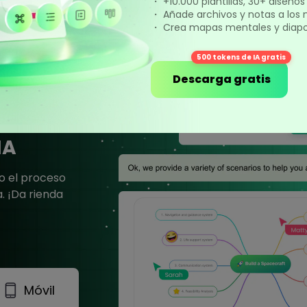
・ +10.000 plantillas, 30+ diseño
・ Añade archivos y notas a los
・ Crea mapas mentales y diapos
lic
500 tokens de IA gratis
Descarga gratis
s funciones de
idad y
IA
o el proceso
. ¡Da rienda
Móvil