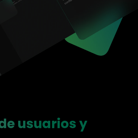
IA de EdrawMind
Creador de IA para
mapa mental.
de usuarios y