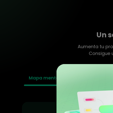
Un s
Aumenta tu pro
Consigue u
Mapa mental
PPT