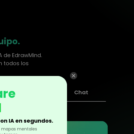
uipo.
A de EdrawMind.
n todos los
are
Gráfica
Chat
d
on IA en segundos.
en mapas mentales