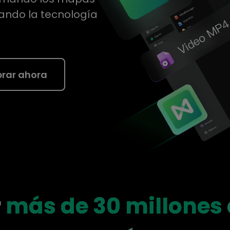
Para EdrawMind >
zando la tecnología
rar ahora
r
más de 30 millones