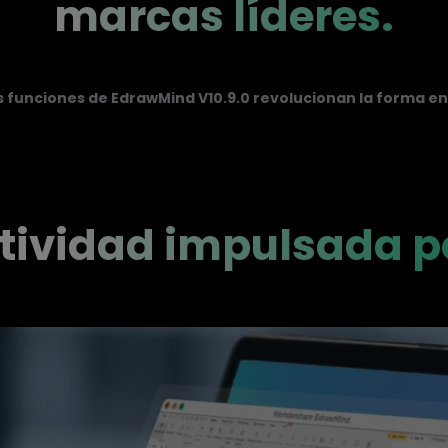
marcas líderes.󠀲󠀡󠀢󠀣󠀢󠀢󠀧󠀦󠀥󠀳
 funciones de EdrawMind V10.9.0 revolucionan la forma en q
tividad impulsada por