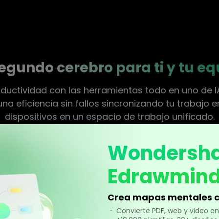
egundo cerebro para ti y tu eq
ductividad con las herramientas todo en uno de I
na eficiencia sin fallos sincronizando tu trabajo e
dispositivos en un espacio de trabajo unificado.
Wondersh
Vídeo
Resumen
Redacción
Edrawmin
Crea mapas mentales c
・ Convierte PDF, web y video 