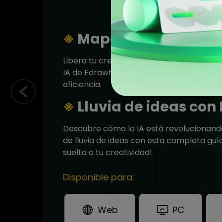
※
Mapa mental con 1 c
Libera tu creatividad con las innovadora
IA de EdrawMind y aumenta tu productiv
eficiencia.
※
Lluvia de ideas con 
Descubre cómo la IA está revolucionand
de lluvia de ideas con esta completa guía
suelta a tu creatividad!
Disponible para:
Web
PC