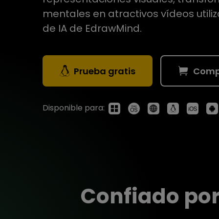
Conocimientos
Para EdrawMax >
mentales en atractivos vídeos utili
Centro de conocimientos
de IA de EdrawMind.
Prueba gratis
Comp
Disponible para:
Confiado po