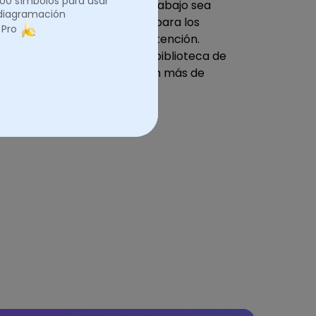
.000 símbolos para usar
hacen que la hoja de trabajo sea
 diagramación
atractiva y agradable para los
 Pro
alumnos y captan su atención.
EdrawMax ofrece una biblioteca de
símbolos extensiva con más de
26.000 símbolos.