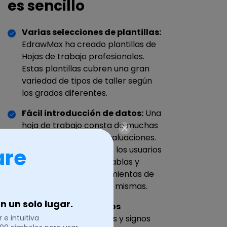
es sencillo
Varias selecciones de plantillas:
EdrawMax ha creado plantillas de
Hojas de trabajo profesionales.
Estas plantillas cubren una gran
variedad de tipos de taller según
los grados diferentes.
Fácil introducción de datos:
Una
hoja de trabajo consta de muchas
tablas y gráficos de evaluaciones.
EdrawMax permite que los usuarios
are
agreguen datos a las tablas y
gráficos usando herramientas de
edición robustas de las mismas.
 un solo lugar.
Biblioteca de símbolos
incluidos:
Los símbolos y signos
 e intuitiva