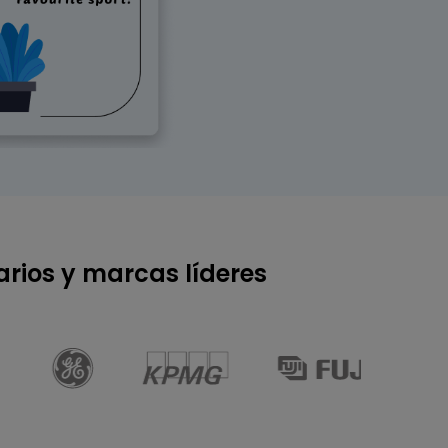
IA de EdrawMind
Creador de IA para
mapa mental.
rios y marcas líderes