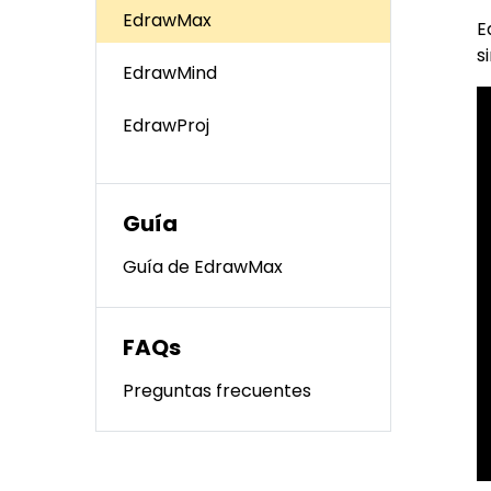
Conocimientos
Para EdrawMax >
EdrawMax
E
Centro de conocimientos
s
EdrawMind
EdrawProj
Guía
Guía de EdrawMax
FAQs
Preguntas frecuentes