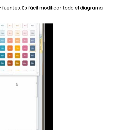
fuentes. Es fácil modificar todo el diagrama
IA de EdrawMind
Creador de IA para
mapa mental.