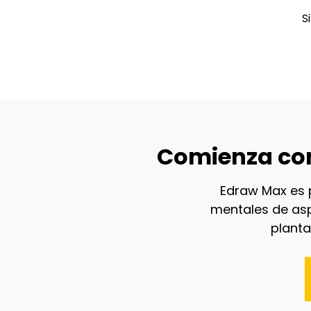
S
Comienza con
Edraw Max es 
mentales de asp
planta