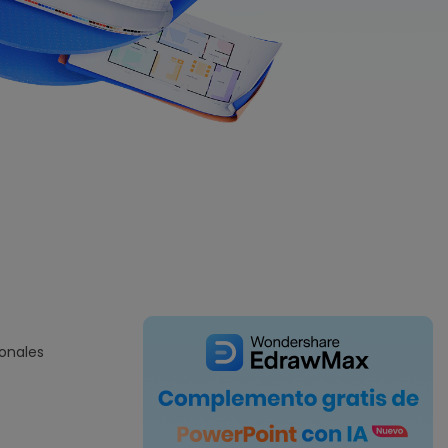
IA de EdrawMind
Creador de IA para
mapa mental.
onales