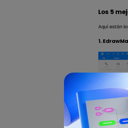
Los 5 me
Aquí están l
1. EdrawM