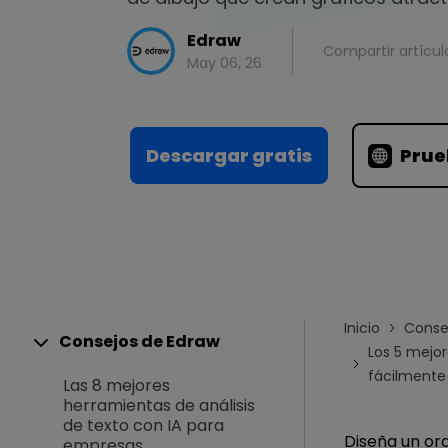
Conocimientos
Para EdrawMax >
Centro de conocimientos
Edraw
Compartir artícul
May 06, 26
Descargar gratis
Prue
Inicio
Conse
Consejos de Edraw
Los 5 mejo
fácilmente
Las 8 mejores
herramientas de análisis
de texto con IA para
Diseña un or
empresas