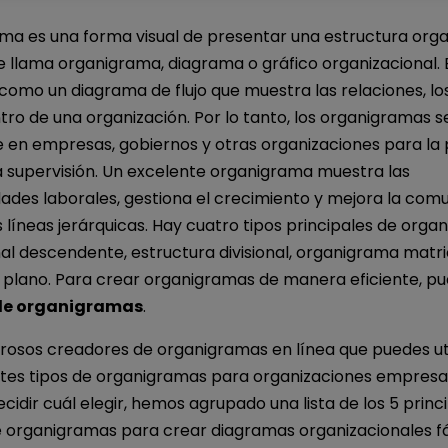
ma es una forma visual de presentar una estructura organ
 llama organigrama, diagrama o gráfico organizacional. 
omo un diagrama de flujo que muestra las relaciones, los
tro de una organización. Por lo tanto, los organigramas se
n empresas, gobiernos y otras organizaciones para la pl
la supervisión. Un excelente organigrama muestra las
dades laborales, gestiona el crecimiento y mejora la com
s líneas jerárquicas. Hay cuatro tipos principales de orga
nal descendente, estructura divisional, organigrama matric
plano. Para crear organigramas de manera eficiente, pue
de organigramas
.
rosos creadores de organigramas en línea que puedes uti
ntes tipos de organigramas para organizaciones empresar
cidir cuál elegir, hemos agrupado una lista de los 5 princ
 organigramas para crear diagramas organizacionales f