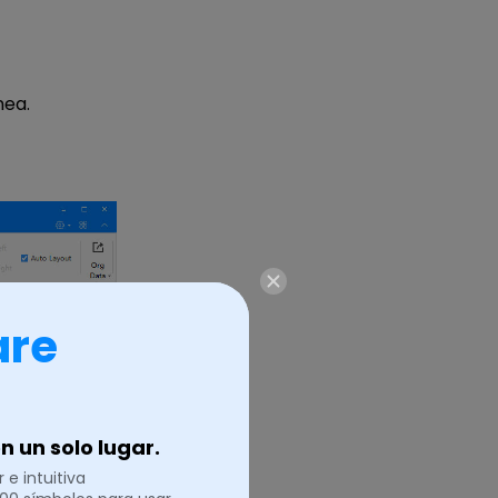
1
nea.
are
 un solo lugar.
 e intuitiva