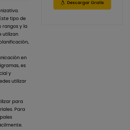
Descargar Gratis
izativa.
Este tipo de
 rangos y la
 utilizan
anificación,
unicación en
nigramas, es
ial y
des utilizar
lizar para
iales. Para
ipales
ácilmente.