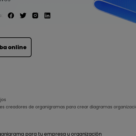
Para EdrawMind >
o:
ba online
jos
res creadores de organigramas para crear diagramas organizaci
ganigrama para tu empresa u organización