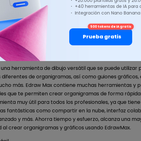
・ +20.000 plantillas gratis y 26
・ +40 herramientas de IA para
・ Integración con Nano Banana
500 tokens de IA gratis
Prueba gratis
na herramienta de dibujo versátil que se puede utilizar 
 diferentes de organigramas, así como guiones gráficos,
ucho más. Edraw Max contiene muchas herramientas y pla
les que te permiten crear organigramas de forma rápida 
ienta muy útil para todos los profesionales, ya que tiene
as fantásticas como compartir en la nube, interfaz colab
nzado y más. Ahorra tiempo y esfuerzo, alcanza una ma
d al crear organigramas y gráficos usando EdrawMax.