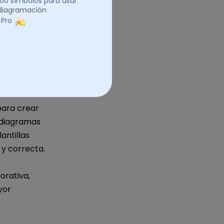
.000 símbolos para usar
 diagramación
 Pro
para crear
 diagramas
ntillas
y correcta.
orativa,
yor