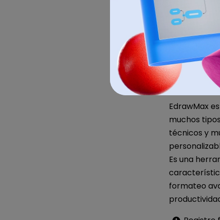
EdrawMax es u
muchos tipos
técnicos y m
personalizab
Es una herram
característic
formateo ava
productivida