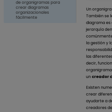
de organigramas para
crear diagramas
Un organigra
organizacionales
También se le
fácilmente
diagrama es c
jerarquía den
comúnmente e
la gestión y 
responsabili
las diferente
decir, funcio
organigrama 
un
creador 
Existen nume
crear difere
ayudarte a de
creadores de