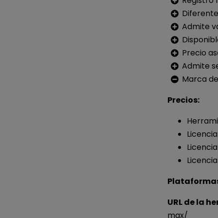
Registro f
Diferente
Admite va
Disponibl
Precio as
Admite s
Marca de
Precios:
Herramie
Licencia
Licencia
Licenci
Plataformas
URL de la h
max/