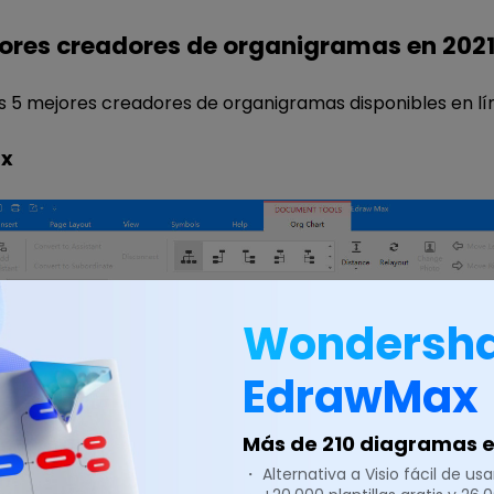
jores creadores de organigramas en 202
os 5 mejores creadores de organigramas disponibles en lí
ax
Wondersh
EdrawMax
Más de 210 diagramas en
・ Alternativa a Visio fácil de usar