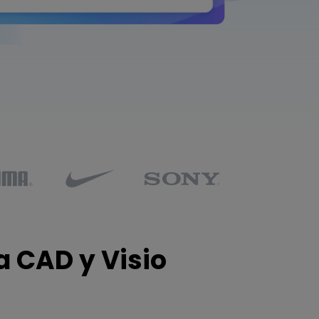
IA de EdrawMind
Creador de IA para
mapa mental.
a CAD y Visio