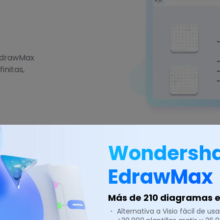
 EdrawMax
initas,
Wondersh
EdrawMax
Más de 210 diagramas en
・ Alternativa a Visio fácil de usar