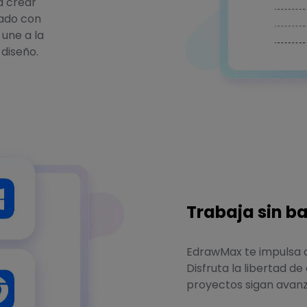
a crear
ado con
 une a la
 diseño.
Trabaja sin b
EdrawMax te impulsa a
Disfruta la libertad d
proyectos sigan avan