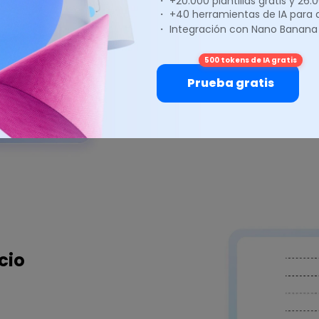
・ +20.000 plantillas gratis y 26
Exporta archiv
・ +40 herramientas de IA para
formatos
・ Integración con Nano Banana
500 tokens de IA gratis
Transforma y comparte
Prueba gratis
EdrawMax asegura que 
a donde quiera que va
cio