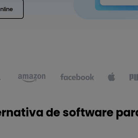
Para EdrawMind >
nline
ernativa de software par