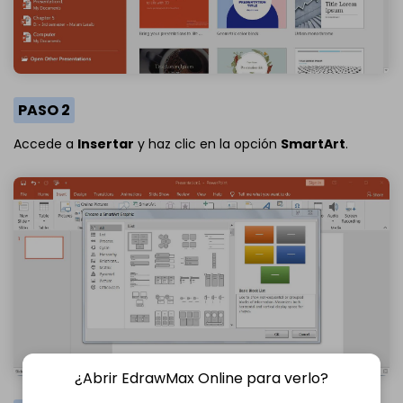
PASO 2
Accede a
Insertar
y haz clic en la opción
SmartArt
.
¿Abrir EdrawMax Online para verlo?