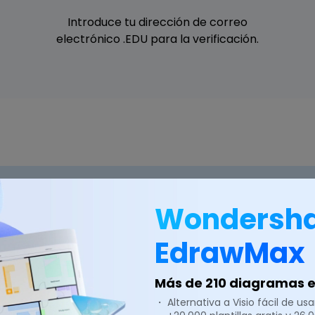
Introduce tu dirección de correo
electrónico .EDU para la verificación.
Wondersh
EdrawMax
 viaje de estudios c
Más de 210 diagramas en
・ Alternativa a Visio fácil de usar