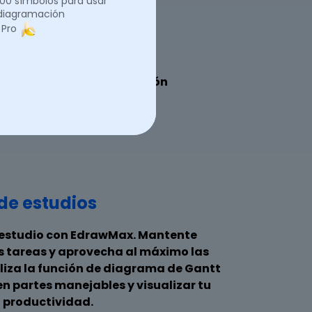
.000 símbolos para usar
 diagramación
 Pro
4
Domina la preparación
para exámenes
de estudios
e estudio con EdrawMax. Mantente
as tareas y aprovecha al máximo las
iliza la función de diagrama de Gantt
 en partes manejables y visualizar tu
a productividad.