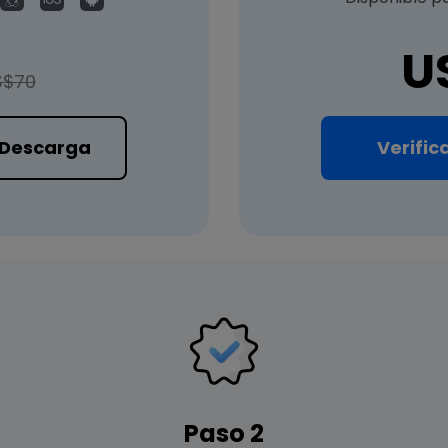
U
S$70
Descarga
Verific
Paso 2