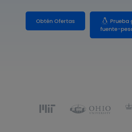
Conocimientos
Para EdrawMax >
Centro de conocimientos
Obtén Ofertas
Prueba 
fuente-pes