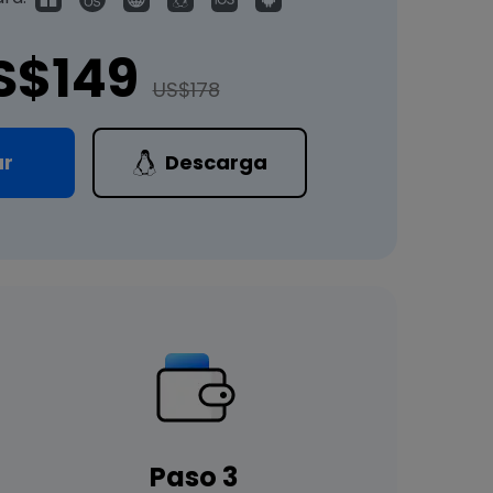
S$149
US$178
ar
Descarga
Paso 3