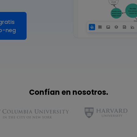
Para EdrawMind >
gratis
o-neg
Confían en nosotros.