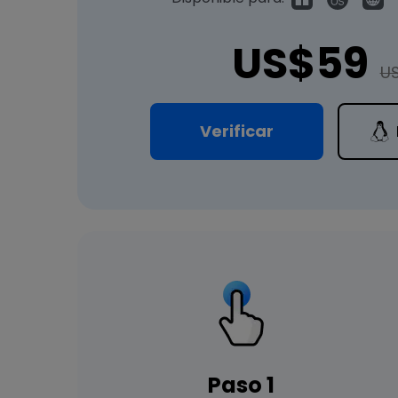
US$59
U
Verificar
Paso 1