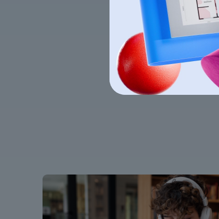
1
Domina tu plan de
estudios