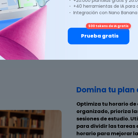
・ +20.000 plantillas gratis y 26
・ +40 herramientas de IA para
・ Integración con Nano Banana
2
3
500 tokens de IA gratis
Prueba gratis
Organiza las notas de
Realiza
estudio
presentaciones
impactantes
Domina tu plan 
Optimiza tu horario d
organizado, prioriza l
sesiones de estudio. Ut
para dividir las tareas
horario para mejorar l