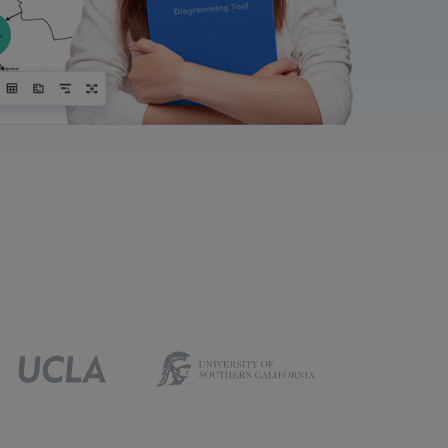
IA de EdrawMind
Creador de IA para
mapa mental.