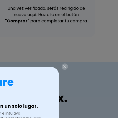
Una vez verificado, serás redirigido de
nuevo aquí. Haz clic en el botón
"Comprar"
para completar tu compra.
are
on EdrawMax.
 un solo lugar.
 e intuitiva