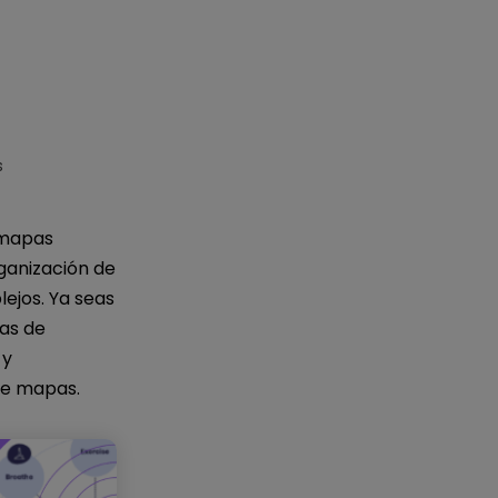
IA de EdrawMind
Creador de IA para
mapa mental.
s
 mapas
ganización de
ejos. Ya seas
pas de
 y
de mapas.