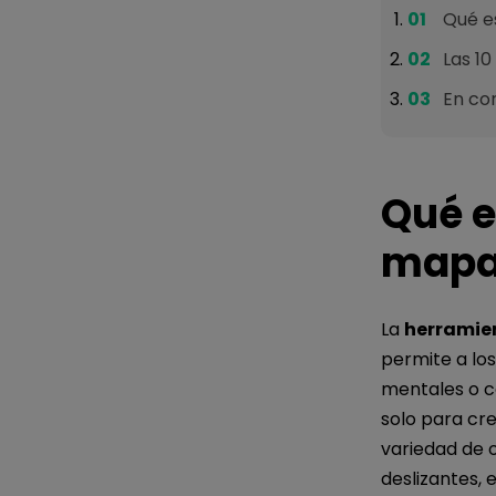
Qué e
Las 1
En co
Qué e
mapa
La
herramie
permite a lo
mentales o c
solo para cr
variedad de 
deslizantes,