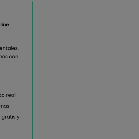
line
ntales,
más con
o real
emas
 gratis y