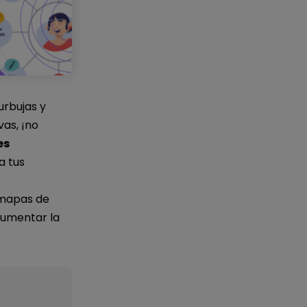
rbujas y
vas, ¡no
es
a tus
 mapas de
 aumentar la