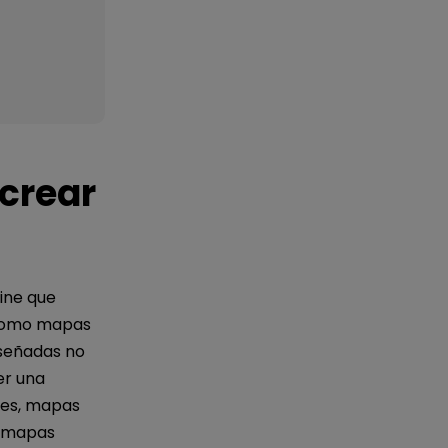
crear
ine que
 como mapas
iseñadas no
er una
les, mapas
e mapas