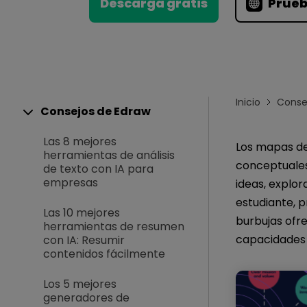
Conocimientos
Descarga gratis
Prueb
Para EdrawMax >
Centro de conocimientos
Inicio
Conse
Consejos de Edraw
Las 8 mejores
Los mapas d
herramientas de análisis
conceptuales,
de texto con IA para
empresas
ideas, explo
estudiante, p
Las 10 mejores
burbujas ofre
herramientas de resumen
capacidades 
con IA: Resumir
contenidos fácilmente
Los 5 mejores
generadores de