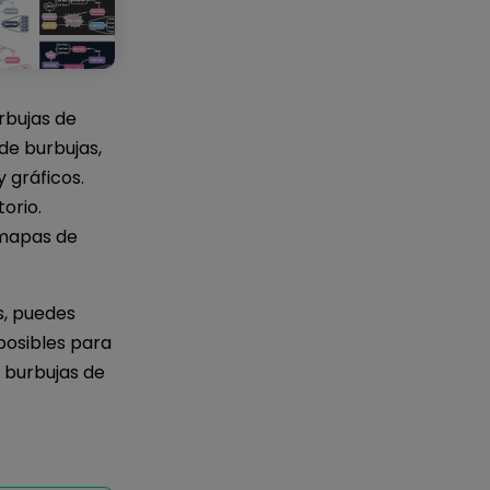
bujas de
de burbujas,
 gráficos.
orio.
 mapas de
s, puedes
posibles para
 burbujas de