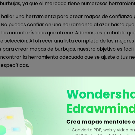
burbujas, ya que el mercado tiene numerosas herramienta
 hallar una herramienta para crear mapas de confianza 
. No puedes confiar en una herramienta al azar hasta qu
y las características que ofrece. Además, es probable q
 de selección. Al ofrecer una lista completa de las mejores
para crear mapas de burbujas, nuestro objetivo es facili
ncontrar la herramienta adecuada que se ajuste a tus n
específicas.
0 herramientas principal
Wondersh
crear mapas de burbuja
Edrawmin
Crea mapas mentales c
ón, presentamos una lista de las 10 herramientas de prim
apas de burbujas en minutos. Veamos lo que ofrece cad
・ Convierte PDF, web y video 