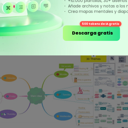
・ +10.000 plantillas, 30+ diseño
・ Añade archivos y notas a los
・ Crea mapas mentales y diapos
dershare EdrawMind
500 tokens de IA gratis
Descarga gratis