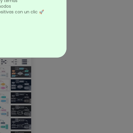
s y temas
 nodos
itivas con un clic 🚀