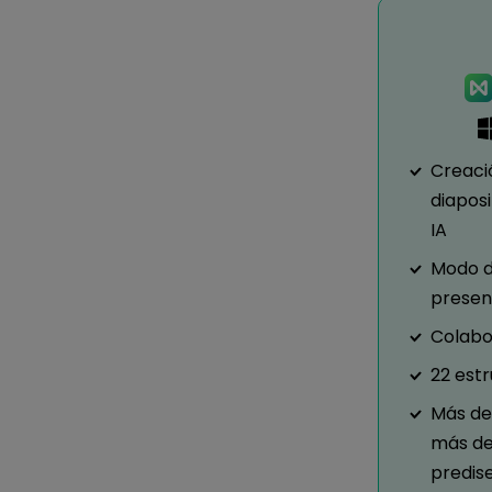
Creaci
diapos
IA
Modo d
presen
Colabo
22 est
Más de 
más de
predis