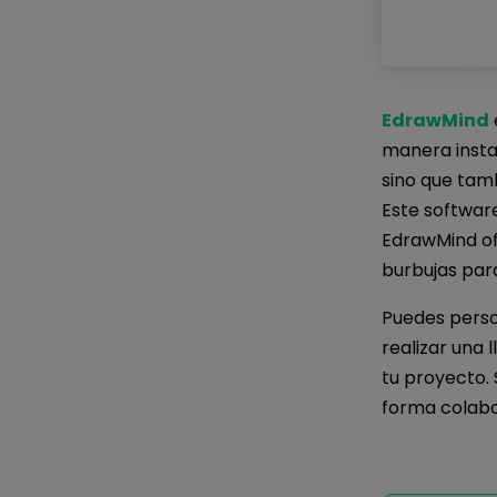
EdrawMind
manera insta
sino que tam
Este software
EdrawMind of
burbujas para
Puedes perso
realizar una 
tu proyecto.
forma colabor