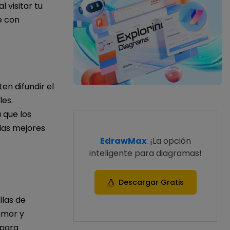
 visitar tu
e con
en difundir el
les.
 que los
las mejores
EdrawMax
: ¡La opción
inteligente para diagramas!
Descargar Gratis
llas de
amor y
 para