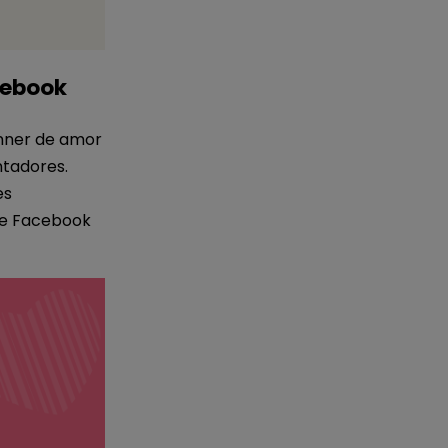
cebook
anner de amor
tadores.
es
de Facebook