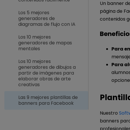
Un banner de 
página de Fa
Los 5 mejores
generadores de
contenidos ge
diagramas de flujo con IA
Beneficio
Los 10 mejores
generadores de mapas
mentales
Para e
mensaje 
Los 10 mejores
Para a
generadores de dibujos a
alumnos
partir de imágenes para
elaborar obras de arte
opciones
creativas
Plantil
Las 9 mejores plantillas de
banners para Facebook
Nuestro
Soft
banners para 
profesionales