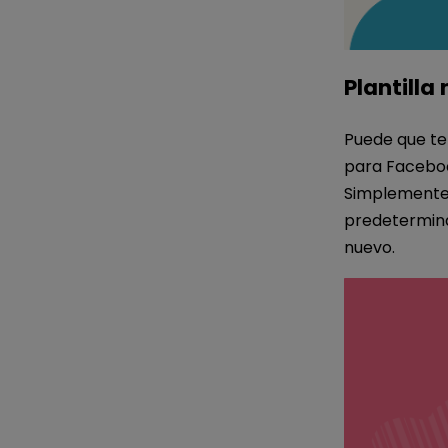
Plantill
Puede que te
para Faceboo
Simplemente 
predetermina
nuevo.