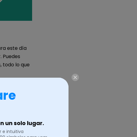
ra este día
r. Puedes
, todo lo que
are
 un solo lugar.
 e intuitiva