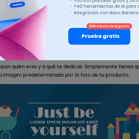
・ +20.000 plantillas gratis y 26
・ +40 herramientas de IA para
・ Integración con Nano Banana
500 tokens de IA gratis
 de banner de compras en línea para Fac
Prueba gratis
e una tienda de compras en línea, puedes usar un anun
o en tu herramienta oficial de redes sociales: Facebook,
epan quién eres y a qué te dedicas. Simplemente tienes q
a imagen predeterminada por la foto de tu producto.