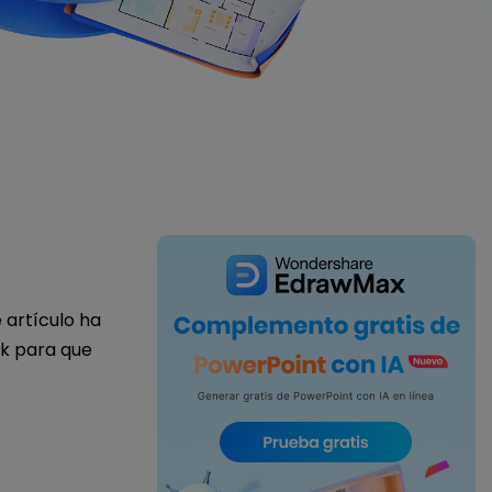
IA de EdrawMind
Creador de IA para
mapa mental.
 artículo ha
ok para que