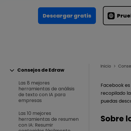
Conocimientos
Para EdrawMax >
Centro de conocimientos
Descargar gratis
Prue
Inicio
Conse
Consejos de Edraw
Las 8 mejores
Facebook es 
herramientas de análisis
recopilado l
de texto con IA para
empresas
puedas desca
Las 10 mejores
Sobre l
herramientas de resumen
con IA: Resumir
contenidos fácilmente