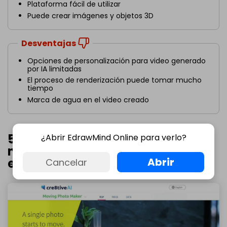
Plataforma fácil de utilizar
Puede crear imágenes y objetos 3D
Desventajas
Opciones de personalización para video generado
por IA limitadas
El proceso de renderización puede tomar mucho
tiempo
Marca de agua en el video creado
5. Cre8tive: Creador de videos en
¿Abrir EdrawMind Online para verlo?
movimiento para cortometrajes
Abrir
en 3D
Cancelar