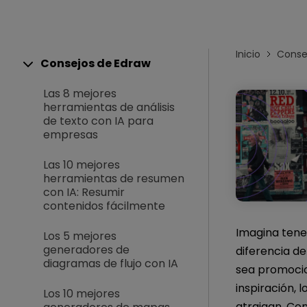
Conocimientos
Para EdrawMax >
Centro de conocimientos
Inicio
Conse
Consejos de Edraw
Las 8 mejores
herramientas de análisis
de texto con IA para
empresas
Las 10 mejores
herramientas de resumen
con IA: Resumir
contenidos fácilmente
Imagina tener
Los 5 mejores
generadores de
diferencia d
diagramas de flujo con IA
sea promocio
inspiración, 
Los 10 mejores
atraigan. Con