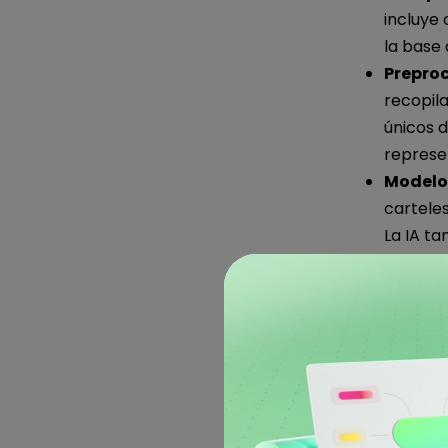
incluye 
la base 
Prepro
recopila
únicos d
represen
Modelo
carteles
La IA ta
tendenc
Genera
nuevos 
retroali
deseada