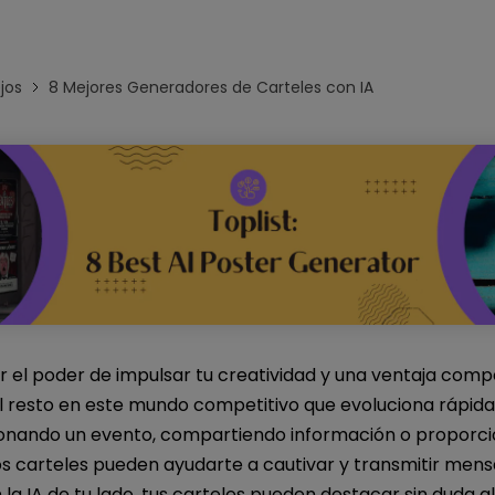
Para EdrawMind >
jos
8 Mejores Generadores de Carteles con IA
 el poder de impulsar tu creatividad y una ventaja compe
el resto en este mundo competitivo que evoluciona rápid
nando un evento, compartiendo información o proporc
los carteles pueden ayudarte a cautivar y transmitir mens
 la IA de tu lado, tus carteles pueden destacar sin duda a