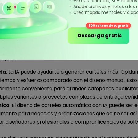
ué usar IA para generar
・ +10.000 plantillas, 30+ diseño
・ Añade archivos y notas a los
les
・ Crea mapas mentales y diapos
500 tokens de IA gratis
ra generar carteles te ofrece bastantes ventajas convinc
Descarga gratis
n variar dependiendo del contexto y de las metas de cre
í hay algunas formas en el que usar IA en la generación d
 ayuda:
cia
: La IA puede ayudarte a generar carteles más rápida
tiempo y esfuerzo comparado con el diseño manual. Esto
larmente conveniente para grandes campañas publicitar
tiples variantes o proyectos con plazos de entrega ceñid
ico
: El diseño de carteles automático con IA puede ser 
lmente para negocios y organizaciones que de no ser así
ar diseñadores profesionales o comprar licencias de sof