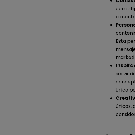
Consis
como tip
a mante
Persona
contenid
Esta per
mensajes
marketi
Inspira
servir 
concept
único pa
Creativ
únicos,
consider