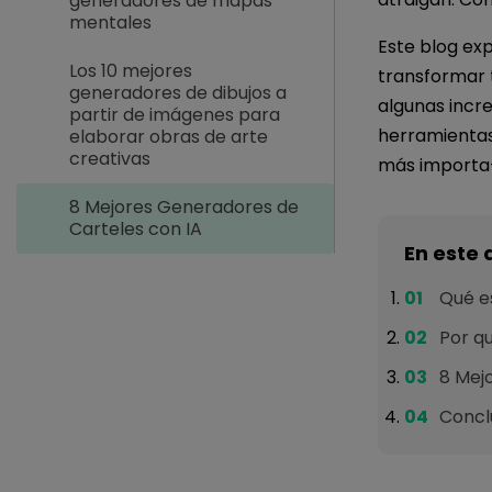
generadores de mapas
mentales
Este blog ex
Los 10 mejores
transformar 
generadores de dibujos a
algunas incre
partir de imágenes para
herramientas 
elaborar obras de arte
creativas
más importa--
8 Mejores Generadores de
Carteles con IA
En este 
Qué es
Por qu
8 Mej
Concl