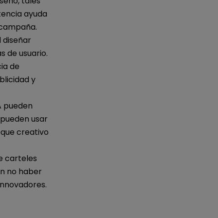
seño, tales
stencia ayuda
 campaña.
l diseñar
s de usuario.
cia de
blicidad y
IA pueden
 pueden usar
oque creativo
e carteles
an no haber
innovadores.