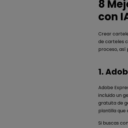
8 Mej
con I
Crear cartel
de carteles c
proceso, así
1. Ado
Adobe Expres
incluido un g
gratuita de g
plantilla que
Si buscas com