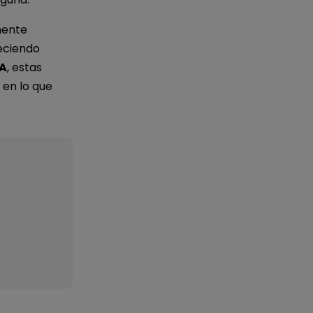
mente
eciendo
IA
, estas
 en lo que