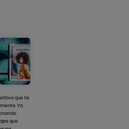
IA de EdrawMind
Creador de IA para
mapa mental.
titiva que te
amente. Ya
ionando
ajes que
lguna.