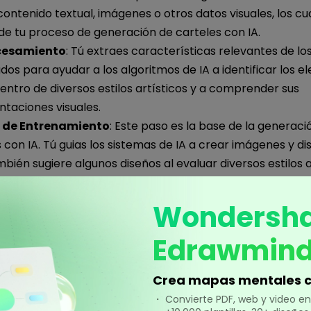
contenido textual, imágenes o otros datos visuales, los c
de tu proceso de generación de carteles con IA.
cesamiento
: Tú extraes características relevantes de lo
dos para ayudar a los algoritmos de IA a identificar los 
entro de diversos estilos artísticos y a comprender sus
taciones visuales.
 de Entrenamiento
: Este paso es la base de la generaci
 con IA. Tú guias los sistemas de IA a crear imágenes y d
mbién sugiere algunos diseños al evaluar diversos estilos a
ias por conveniencia.
ción y Perfeccionamiento
: Se crean carteles generado
Wondersh
y únicos. Puedes hacer que artistas humanos te brinden
mentación y hagan ajustes para lograr las cualidades est
Edrawmin
s.
Crea mapas mentales c
・ Convierte PDF, web y video 