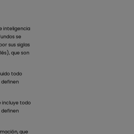
 inteligencia
fundos se
or sus siglas
lés), que son
luido todo
 definen
e incluye todo
 definen
rmación, que