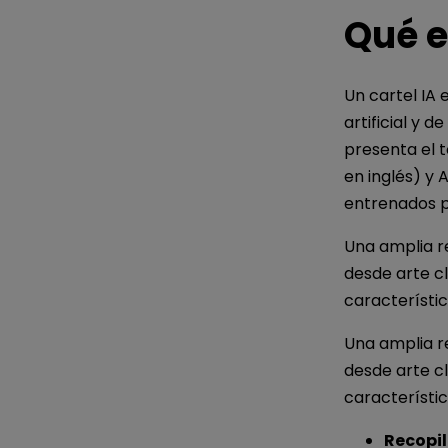
Qué e
Un cartel IA 
artificial y 
presenta el 
en inglés) y 
entrenados pa
Una amplia re
desde arte c
característic
Una amplia re
desde arte c
característic
Recopil