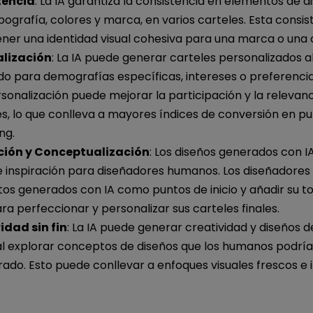
tencia
: La IA garantiza la consistencia en elementos de di
ografía, colores y marca, en varios carteles. Esta consi
ner una identidad visual cohesiva para una marca o una
lización
: La IA puede generar carteles personalizados a
o para demografías específicas, intereses o preferencia
sonalización puede mejorar la participación y la relevan
, lo que conlleva a mayores índices de conversión en pu
ng.
ción y Conceptualización
: Los diseños generados con 
de inspiración para diseñadores humanos. Los diseñadores
os generados con IA como puntos de inicio y añadir su t
ra perfeccionar y personalizar sus carteles finales.
idad sin fin
: La IA puede generar creatividad y diseños d
 al explorar conceptos de diseños que los humanos podrí
ado. Esto puede conllevar a enfoques visuales frescos e 